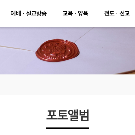
예배·설교방송
교육·양육
전도·선교
포토앨범