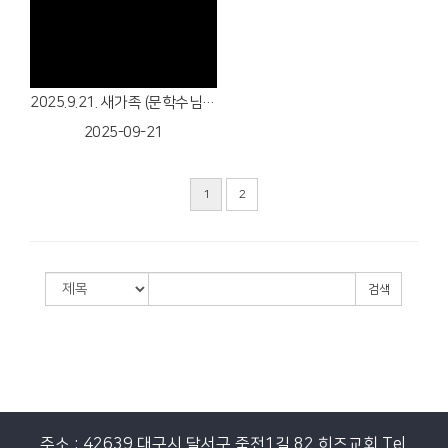
Views
2025.9.21. 새가족 (문학수님, 백화진님, 문영민, 문강민) 환영합니다!
2025-09-21
1
2
검색
주소 : 42639 대구시 달서구 죽전1길 82 히즈교회
Tel.