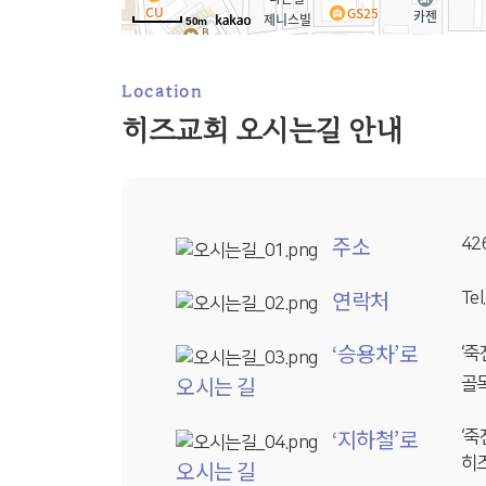
50m
Location
히즈교회 오시는길 안내
주소
42
연락처
Tel
‘승용차’로
‘죽
오시는 길
골목
‘지하철’로
‘죽
히
오시는 길