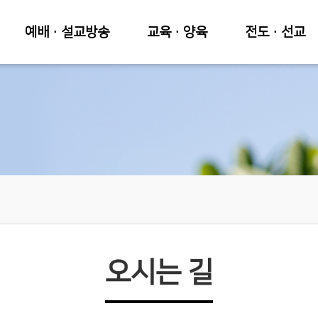
예배·설교방송
교육·양육
전도·선교
오시는 길