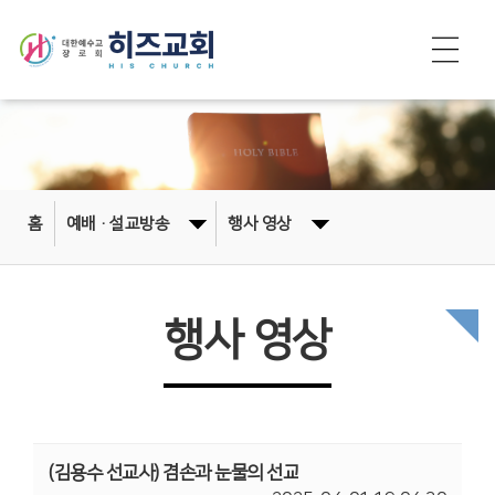
홈
예배·설교방송
행사 영상
행사 영상
(김용수 선교사) 겸손과 눈물의 선교