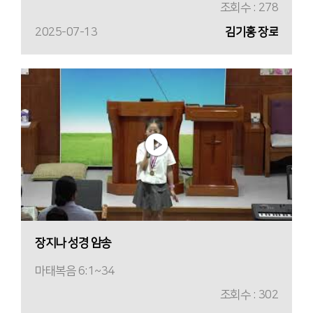
조회수 : 278
2025-07-13
김기홍 장로
장지나 성경 암송
마태복음 6:1~34
조회수 : 302