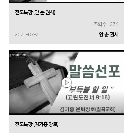
전도특강 (안 순 권사)
조회수 : 274
2025-07-20
안 순 권사
전도특강 (김기홍 장로)